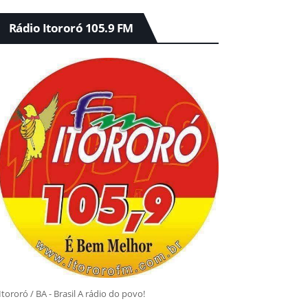
Rádio Itororó 105.9 FM
Itororó / BA - Brasil A rádio do povo!