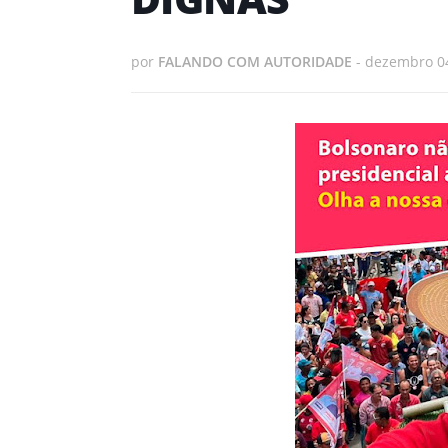
por
FALANDO COM AUTORIDADE
-
dezembro 04