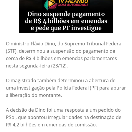
O ministro Flávio Dino, do Supremo Tribunal Federal
(STF), determinou a suspensão do pagamento de
cerca de R$ 4 bilhões em emendas parlamentares
nesta segunda-feira (23/12).
O magistrado também determinou a abertura de
uma investigação pela Polícia Federal (PF) para apurar
a liberação do montante.
A decisão de Dino foi uma resposta a um pedido do
PSol, que apontou irregularidades na destinação de
R$ 4,2 bilhões em emendas de comissão.