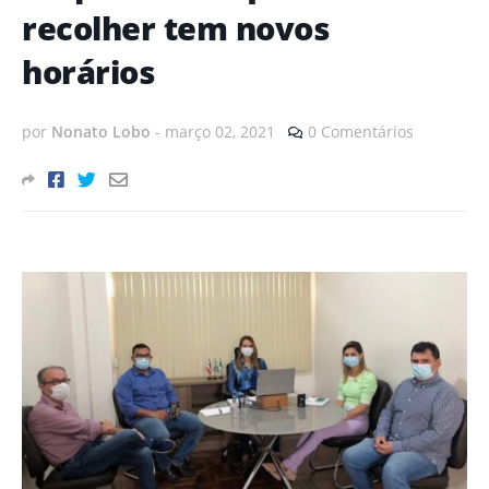
recolher tem novos
horários
por
Nonato Lobo
-
março 02, 2021
0 Comentários