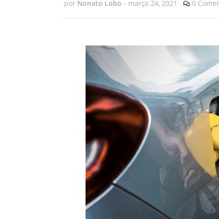
por
Nonato Lobo
-
março 24, 2021
0 Comen