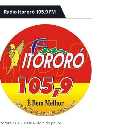
Rádio Itororó 105.9 FM
Itororó / BA - Brasil A rádio do povo!