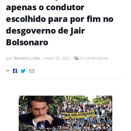
apenas o condutor
escolhido para por fim no
desgoverno de Jair
Bolsonaro
por
Nonato Lobo
-
maio 30, 2021
0 Comentários