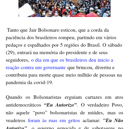
Tanto que Jair Bolsonaro esticou, que a corda da
paciência dos brasileiros rompeu, partindo em vários
pedaços e espalhados por 5 regiões do Brasil. O sábado
(29), entrará na memória do presidente e de seus
seguidores,
o dia em que os brasileiros deu inicio a
reação contra um governante
que brincou, divertiu e
contribuiu para morte quase meio milhão de pessoas na
pandemia da covid-19.
Quando os Bolsonaristas erguiam cartazes em atos
antidemocráticos
“Eu Autorizo”
. O verdadeiro Povo,
não aquele “povo” bolsonaristas de miúdes, mas os
veadeiros
foram às ruas em gritos
aclamar:
"Eu Não
Autorizo"
, o governo genocida e de sabotagens no