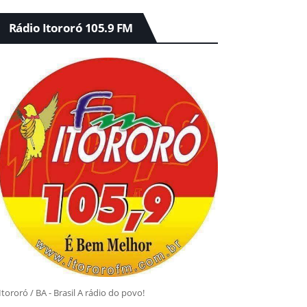
Rádio Itororó 105.9 FM
Itororó / BA - Brasil A rádio do povo!