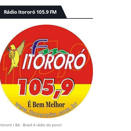
Rádio Itororó 105.9 FM
Itororó / BA - Brasil A rádio do povo!