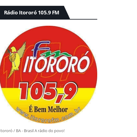
Rádio Itororó 105.9 FM
Itororó / BA - Brasil A rádio do povo!