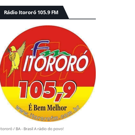
Rádio Itororó 105.9 FM
Itororó / BA - Brasil A rádio do povo!