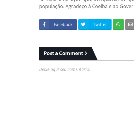
população. Agradeço à Coelba e ao Govern
Facebook
Twitter
Post a Comment
Deixe aqui seu comentário: