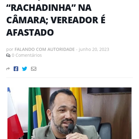
“RACHADINHA” NA
CÂMARA; VEREADOR É
AFASTADO
por
FALANDO COM AUTORIDADE
-
junho 20, 2023
0 Comentários