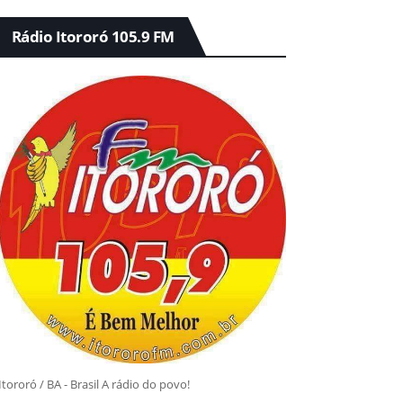
Rádio Itororó 105.9 FM
Itororó / BA - Brasil A rádio do povo!