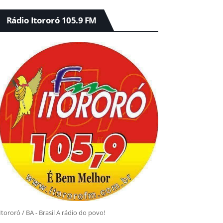
Rádio Itororó 105.9 FM
Itororó / BA - Brasil A rádio do povo!