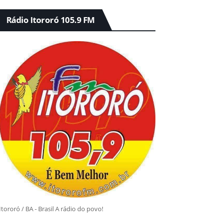
Rádio Itororó 105.9 FM
Itororó / BA - Brasil A rádio do povo!