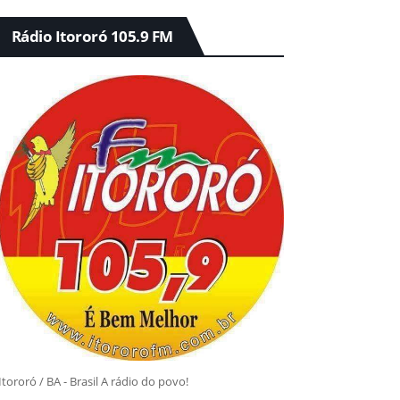
Rádio Itororó 105.9 FM
Itororó / BA - Brasil A rádio do povo!