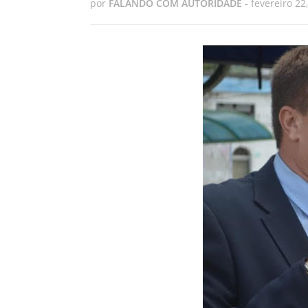
por
FALANDO COM AUTORIDADE
-
fevereiro 22