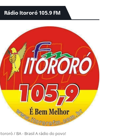
Rádio Itororó 105.9 FM
Itororó / BA - Brasil A rádio do povo!