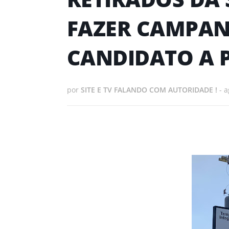
FAZER CAMPA
CANDIDATO A P
por
SITE E TV FALANDO COM AUTORIDADE !
-
a