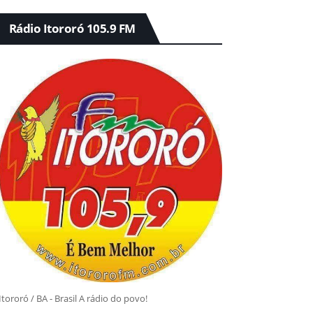
Rádio Itororó 105.9 FM
Itororó / BA - Brasil A rádio do povo!