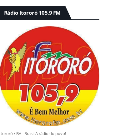
Rádio Itororó 105.9 FM
Itororó / BA - Brasil A rádio do povo!