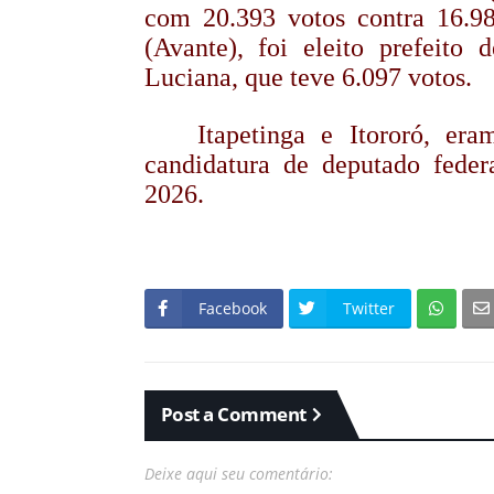
com 20.393 votos contra 16.9
(Avante), foi eleito prefeito
Luciana, que teve 6.097 votos.
Itapetinga e Itororó, era
candidatura de deputado feder
2026.
Facebook
Twitter
Post a Comment
Deixe aqui seu comentário: