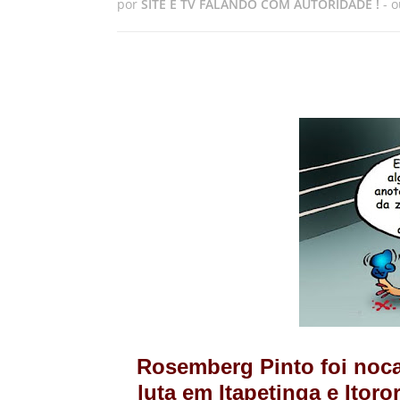
por
SITE E TV FALANDO COM AUTORIDADE !
-
o
Rosemberg Pinto foi noc
luta em Itapetinga e Itor