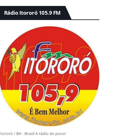
Rádio Itororó 105.9 FM
Itororó / BA - Brasil A rádio do povo!