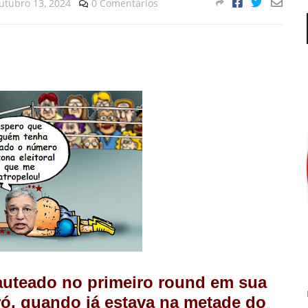
utubro 13, 2024
0 Comentários
auteado no primeiro round em sua
oró, quando já estava na metade do