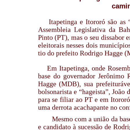
camin
Itapetinga e Itororó são as “
Assembleia Legislativa da Bah
Pinto (PT), mas o seu dissabor 
eleitorais nesses dois municíp
tio do prefeito Rodrigo Hagge (
Em Itapetinga, onde Rosemberg 
base do governador Jerônimo R
Hagge (MDB), sua prefeituráve
bolsonarista e “hageista”, João
para se filiar ao PT e em Itoror
uma derrota acachapante no conf
Mesmo com a união da bas
e candidato à sucessão de Rodr