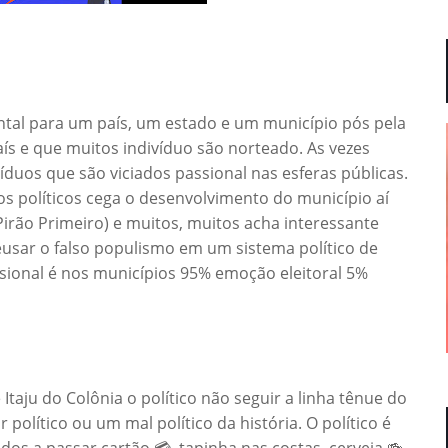
ental para um país, um estado e um município pós pela
ís e que muitos indivíduo são norteado. As vezes
ivíduos que são viciados passional nas esferas públicas.
ios políticos cega o desenvolvimento do município aí
irão Primeiro) e muitos, muitos acha interessante
ndeusar o falso populismo em um sistema político de
assional é nos municípios 95% emoção eleitoral 5%
taju do Colônia o político não seguir a linha tênue do
r político ou um mal político da história. O político é
os a passar cartão 💳, tapinha nas costas, cerveja 🍻