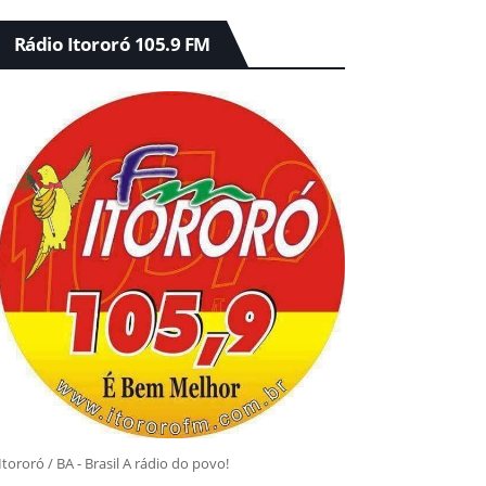
Rádio Itororó 105.9 FM
Itororó / BA - Brasil A rádio do povo!