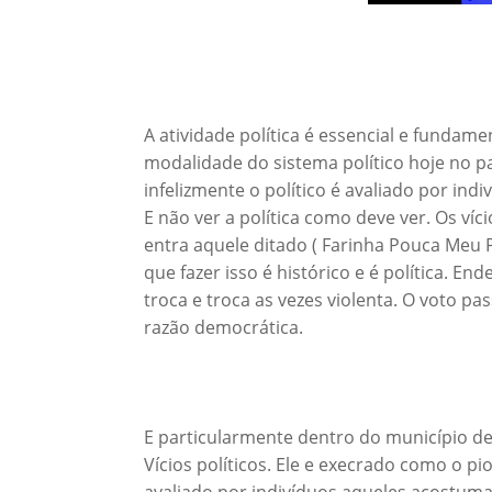
A atividade política é essencial e fundam
modalidade do sistema político hoje no pa
infelizmente o político é avaliado por ind
E não ver a política como deve ver. Os víc
entra aquele ditado ( Farinha Pouca Meu P
que fazer isso é histórico e é política. E
troca e troca as vezes violenta. O voto p
razão democrática.
E particularmente dentro do município de I
Vícios políticos. Ele e execrado como o pio
avaliado por indivíduos aqueles acostumad