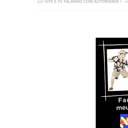
por
SITE E TV FALANDO COM AUTORIDADE !
-
a