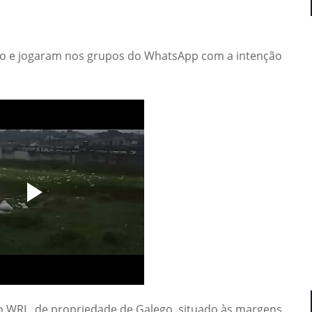
ato e jogaram nos grupos do WhatsApp com a intenção
to WRL, de propriedade de Galego, situado às margens