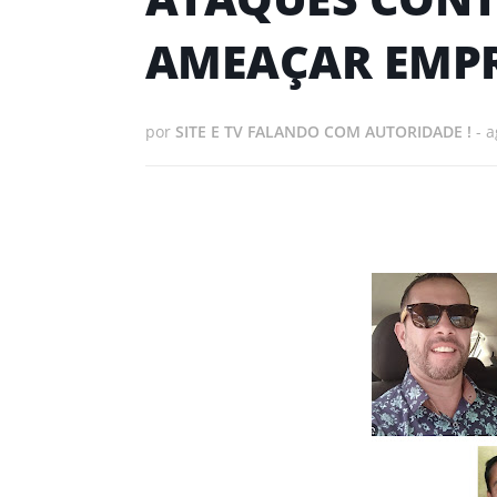
AMEAÇAR EMPR
por
SITE E TV FALANDO COM AUTORIDADE !
-
a