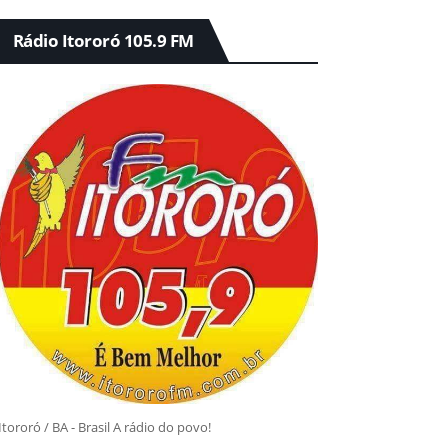
Rádio Itororó 105.9 FM
Itororó / BA - Brasil A rádio do povo!