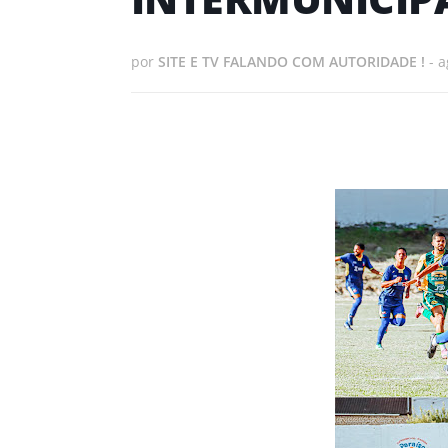
por
SITE E TV FALANDO COM AUTORIDADE !
-
a