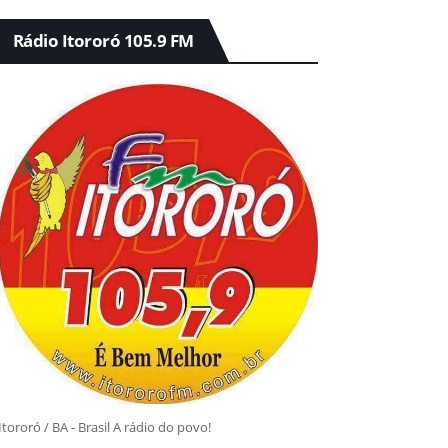
Rádio Itororó 105.9 FM
Itororó / BA - Brasil A rádio do povo!