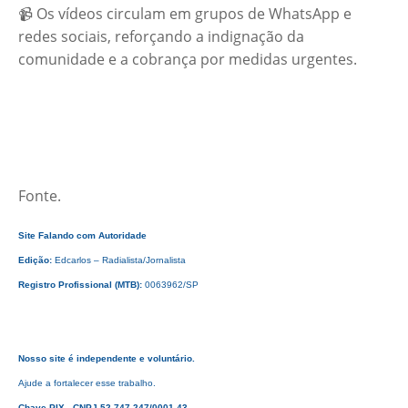
📹 Os vídeos circulam em grupos de WhatsApp e
redes sociais, reforçando a indignação da
comunidade e a cobrança por medidas urgentes.
Fonte.
Site Falando
com Autoridade
Edição:
Edcarlos – Radialista/Jornalista
Registro Profissional (MTB):
0063962/SP
Nosso site é independente e voluntário.
Ajude a fortalecer esse trabalho.
Chave PIX CNPJ 52.747.247/0001-43