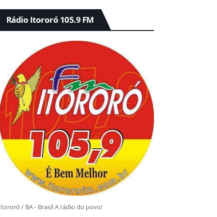
Rádio Itororó 105.9 FM
Itororó / BA - Brasil A rádio do povo!